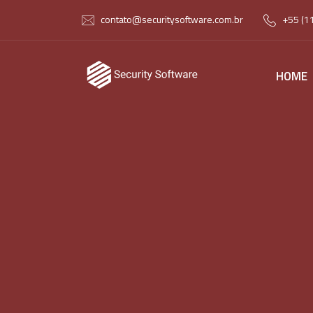
contato@securitysoftware.com.br
+55 (1
HOME