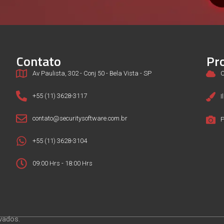
Contato
Pr
Av Paulista, 302 - Conj 50 - Bela Vista - SP
C
+55 (11) 3628-3117
I
contato@securitysoftware.com.br
P
+55 (11) 3628-3104
09:00 Hrs - 18:00 Hrs
vados.