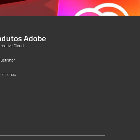
odutos Adobe
reative Cloud
llustrator
hotoshop
Produtividade em equipe